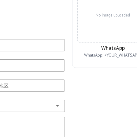
No image uploaded
WhatsApp
WhatsApp: <YOUR_WHATSA
地区