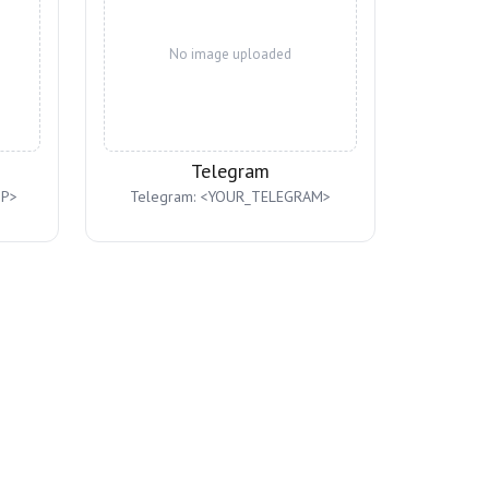
No image uploaded
Telegram
PP>
Telegram: <YOUR_TELEGRAM>